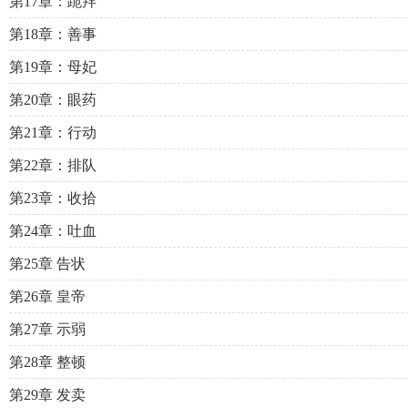
第17章：跪拜
第18章：善事
第19章：母妃
第20章：眼药
第21章：行动
第22章：排队
第23章：收拾
第24章：吐血
第25章 告状
第26章 皇帝
第27章 示弱
第28章 整顿
第29章 发卖