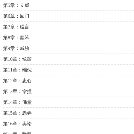
第5章：立威
第6章：回门
第7章：谎言
第8章：蠢笨
第9章：威胁
第10章：炫耀
第11章：端倪
第12章：忠心
第13章：拿捏
第14章：佛堂
第15章：愚弄
第16章：舆论